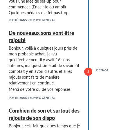
vous une idée de set-up pour
commencer. (Enceinte ou ampli)
Quelques pédales d'effet pas trop
excessif.
POSTÉ DANS SYLPHYO GENERAL
Et surtout quelques logiciels (et plugins
vst) à des prix pas trop excessif.
De nouveaux sons vont être
Budget max dans 500euros pour ce set-
rajouté
up, que j'acheterais plus tard dans
l'année. Mais au moins me donner une
Bonjour, voilà à quelques jours près de
idée car j'avoue j'ai très peur de cet
mon probable achat, j'ai vu
instrument : le sylphyo, j'ai peur de ne
qu'effectivement il y avait 16 sons
pas arriver à comprendre la MAO, et je
internes, ma question était de savoir s'il
JCCN664
J
suis totalement perdus et je ne suis
comptait y en avoir d'autre, et si les
absolument pas connaisseurs dans ce
rajouts sont faits de manière
domaine, encore la PAO avec publisher
relativement en continue.
ou Adobe photos, illustrator et corel je
Merci de votre ou de vos réponses.
maîtrise autant la MAO avec cubase,
POSTÉ DANS SYLPHYO GENERAL
ableton et ce genre de logiciel, je suis
une quiche royale.
Combien de son et surtout des
Donc j'ai peur de pas savoir comment et
rajouts de son dispo
par ou je dois commencer.
PS : une fonctionnalité qui serait un
Bonjour, cela fait quelques temps que je