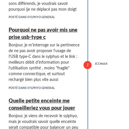
sons différends, je voudrais savoir
pourquoi (je ne déplacé pas mon doigt
sur le slider, juste un placement sur le
POSTÉ DANS SYLPHYO GENERAL
slider)
Ensuite la clef d'octave, je n'y
Pourquoi ne pas avoir mis une
comprends pas grand chose, des fois je
prise usb-type c
passe de 3-5 (ça c'est l'octave) par
contre comment passer simplement du
Bonjour, je m'interroge sur la pertinence
1 a 2. Car je n'arrive pas à reste sur le 2,
de ne pas avoir proposer l'usage de
cela passe de 1 au 3 directement, soit
l'USB type-C dans le sylphyo et le link :
c'est un problème du sylphyo (mais peu
meilleurs débit d'information pour
JCCN664
J
de chance) soit c'est moi qui m'y prend
l'utilisation synthé , moins "fragile"
mal (forte chance) comment changé
comme connectique, et surtout
d'octave car en appuyant j'ai vraiment
rechargé bien plus vite aussi
l'impression d'en avoir 3 octaves.
POSTÉ DANS SYLPHYO GENERAL
Merci de votre réponse.
Quelle petite enceinte me
conseilleriez vous pour jouer
Bonjour, je viens de recevoir le sylphyo,
mais je voudrais savoir quelle enceinte
serait compatible pour balancer un peu