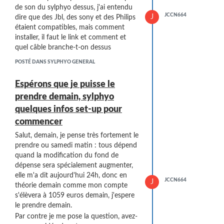
de son du sylphyo dessus, j'ai entendu
JCCN664
J
dire que des Jbl, des sony et des Philips
étaient compatibles, mais comment
installer, il faut le link et comment et
quel câble branche-t-on dessus
POSTÉ DANS SYLPHYO GENERAL
Espérons que je puisse le
prendre demain, sylphyo
quelques infos set-up pour
commencer
Salut, demain, je pense très fortement le
prendre ou samedi matin : tous dépend
quand la modification du fond de
dépense sera spécialement augmenter,
elle m'a dit aujourd'hui 24h, donc en
JCCN664
J
théorie demain comme mon compte
s'élèvera à 1059 euros demain, j'espere
le prendre demain.
Par contre je me pose la question, avez-