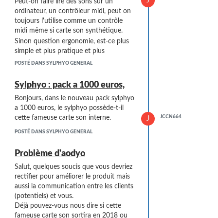
J
comme avant, en secouant on pouvait
Peut-on faire lire des sons sur un
faites dans les video sont-ils modifier
faire un son particulier comme sur les
ordinateur, un contrôleur midi, peut on
par logiciel (traité officiellement) ou c'est
guitare électrique.
toujours l'utilise comme un contrôle
la qualité sortante de l'instrument (ce
Voilà merci d'avance pour votre
midi même si carte son synthétique.
que j'entends par là, c'est le son original)
réponse, je compte m'en acheter une fin
Sinon question ergonomie, est-ce plus
et vos sons sont-ils paramétré ou c'est
octobre/debut novembre, soit 1semaine
simple et plus pratique et plus
le paramètre par défaut.
à 2 semaine : combien de temps de
ergonomique que le akaï ewi wind. Et
POSTÉ DANS SYLPHYO GENERAL
Hormis bougé l'instrument, y-a-t-il
livraison et comment le renvoyé si
leurs systèmes de rouleau...etc.
toujours la fonction de secouer
modèle défectueux par exemple. Et si
Sylphyo : pack a 1000 euros,
l'instrument pour faire le son. Je me
dans un ans je vous l'envoie pour une
demande ça car il y a la carte son
Bonjours, dans le nouveau pack sylphyo
révision combien coûte la révision ? ? ?,
externe.
a 1000 euros, le sylphyo possède-t-il
cela résiste bien dans le temps ? ? ?
Comme il n'y a pas de haut-parleurs,
JCCN664
cette fameuse carte son interne.
J
est-ce qu'une simple enceinte genre JBL
POSTÉ DANS SYLPHYO GENERAL
suffit pour transmettre le son ? ? ?
Merci de vos réponses par avance.
Problème d'aodyo
Salut, quelques soucis que vous devriez
rectifier pour améliorer le produit mais
aussi la communication entre les clients
(potentiels) et vous.
Déjà pouvez-vous nous dire si cette
fameuse carte son sortira en 2018 ou