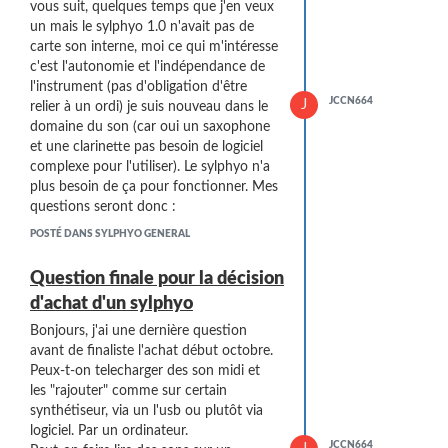
plus et vous permettrez de faire vive la
vous suit, quelques temps que j'en veux
communauté et surtout de se démarque
un mais le sylphyo 1.0 n'avait pas de
encore plus la concurrence serait la
carte son interne, moi ce qui m'intéresse
possibilité de rajouter nous même des
c'est l'autonomie et l'indépendance de
sons : comme certain synthétiseur. Cela
l'instrument (pas d'obligation d'être
apporterait une véritable authenticité
JCCN664
J
relier à un ordi) je suis nouveau dans le
unique de l'instrument puisque chacun
domaine du son (car oui un saxophone
apporterait des sons créer et partager à
et une clarinette pas besoin de logiciel
l'ensemble de la commu pour le
complexe pour l'utiliser). Le sylphyo n'a
télécharger et l'inserer dans le sylphyo.
plus besoin de ça pour fonctionner. Mes
Et chacun créerait et on aurait une
questions seront donc :
plateforme de son midi créer par tous,
Combien de son interne ? ? ?,
POSTÉ DANS SYLPHYO GENERAL
puis vous pourriez ensuite faire des
Peut-on modifier les sons internes
concours des meilleurs (originaux) son
(customisation)
Question finale pour la décision
créer au sylphyo par les membres de la
Peut-on télécharger des sons midi et les
d'achat d'un sylphyo
communauté et faire gagner des becs,
rajouter dans le sylphyo ? ? ?
des sacoches. (Concours qui se ferait de
Existe-t-il des rajouts de son par mise à
Bonjours, j'ai une dernière question
tels à tels dates, un nombre de 2-3 par
jours ? ? ?
avant de finaliste l'achat début octobre.
ans max, histoire d'avoir une relations
Comment s'appelle le son "stranger
Peux-t-on telecharger des son midi et
entreprise-client et d'instaurer une
things" dans l'une de vos vidéos ? ? ?
les "rajouter" comme sur certain
forme de communauté vivante et
Est-ce que l'on peut toujours secouer
synthétiseur, via un l'usb ou plutôt via
passionné autour du sylphyo.
l'instrument pour faire un son spécial
logiciel. Par un ordinateur.
Dernière question : les sons que vous
JCCN664