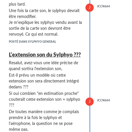
plus tard.
JCCN664
J
Une fois la carte son, le sylphyo devrait
être remodifier.
Je m'explique les sylphyo vendu avant la
sortie de la carte son devront être
renvoyé. Ce qui est normal.
Mais après la sortie de la carte son, il
POSTÉ DANS SYLPHYO GENERAL
faudrait l'inclure directement dans les
sylphyo, pour un client, je suis sur qu'ils
L'extension son du Sylphyo ???
sont prêt a payé un peu plus cher et
Resalut, avez-vous une idée précise de
avoir le produit "finis" avec toute option
quand sortira l'extension son,
. Ou au pire faire une page internet avec
Est-il prévu un modèle où cette
les différentes options que l'on souhaite
extension son sera directement intégré
acquérir avec le sylphyo.
dedans ???
Faire le sylphyo "sur-mesure", juste en
Si oui combien "en estimation proche"
mettant l'option carte son intégré, (on
couterait cette extension son + sylphyo
cacherait oui ou non) meilleurs
JCCN664
J
???
recepteur ... Tel pc alienware ou l'on
De toutes manière comme je comptais
puisse choisir sa propre config en
prendre à la fois le sylphyo et
fonction de son budget et de son
l'aérophone, la question ne se pose
besoin.
même pas.
Inspirez-vous un peu de la méthode "