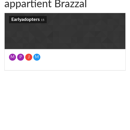
appartient Brazzal
Earlyadopters
15
M
P
J
M