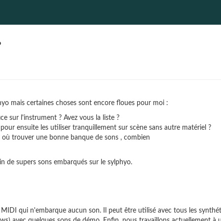
?
lphyo mais certaines choses sont encore floues pour moi :
 sur l'instrument ? Avez vous la liste ?
pour ensuite les utiliser tranquillement sur scène sans autre matériel ?
 ? ( où trouver une bonne banque de sons , combien
in de supers sons embarqués sur le sylphyo.
MIDI qui n'embarque aucun son. Il peut être utilisé avec tous les synthé
ows) avec quelques sons de démo. Enfin, nous travaillons actuellement à 