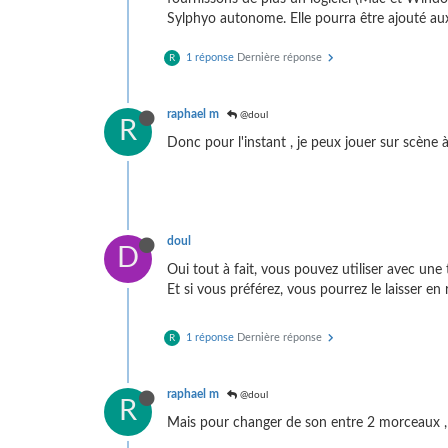
Sylphyo autonome. Elle pourra être ajouté au
1 réponse
Dernière réponse
R
raphael m
@doul
R
Donc pour l'instant , je peux jouer sur scène
doul
D
Oui tout à fait, vous pouvez utiliser avec une
Et si vous préférez, vous pourrez le laisser en r
1 réponse
Dernière réponse
R
raphael m
@doul
R
Mais pour changer de son entre 2 morceaux , je