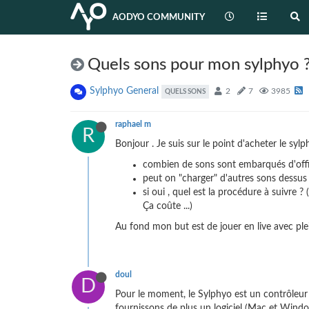
AODYO COMMUNITY
Quels sons pour mon sylphyo 
Sylphyo General
2
7
3985
QUELS SONS
raphael m
R
Bonjour . Je suis sur le point d'acheter le sy
combien de sons sont embarqués d'office
peut on "charger" d'autres sons dessus 
si oui , quel est la procédure à suivre
Ça coûte ...)
Au fond mon but est de jouer en live avec ple
doul
D
Pour le moment, le Sylphyo est un contrôleur 
fournissons de plus un logiciel (Mac et Wind