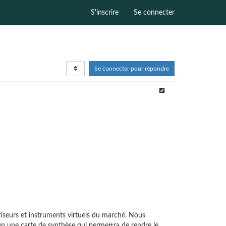
S'inscrire
Se connecter
Se connecter pour répondre
tiseurs et instruments virtuels du marché. Nous
un une carte de synthèse qui permettra de rendre le