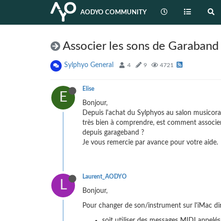
AODYO COMMUNITY
Associer les sons de Garaband
Sylphyo General
4
9
4721
Elise
E
Bonjour,
Depuis l'achat du Sylphyos au salon musicora, 
très bien à comprendre, est comment associer
depuis garageband ?
Je vous remercie par avance pour votre aide.
Laurent_AODYO
L
Bonjour,
Pour changer de son/instrument sur l'iMac dir
soit utiliser des messages MIDI appelés