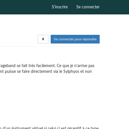
S'inscrire
Se connecter
Se connecter pour répondre
geband se fait très facilement. Ce que je n'arrive pas
 puisse se faire directement via le Sylphyos et non
un instrument virtuel si celui ci est réceptif à ce type