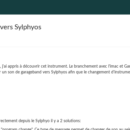
 vers Sylphyos
j'ai appris à découvrir cet instrument. Le branchement avec l'imac et Gara
 un son de garageband vers Sylphyos afin que le changement d'instrument
ectement depuis le Sylphyo il y a 2 solutions:
 "program change". Ce type de message permet de changer de son au sein d'