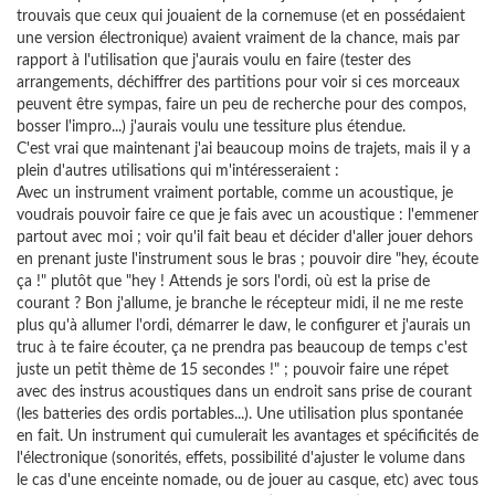
trouvais que ceux qui jouaient de la cornemuse (et en possédaient
une version électronique) avaient vraiment de la chance, mais par
rapport à l'utilisation que j'aurais voulu en faire (tester des
arrangements, déchiffrer des partitions pour voir si ces morceaux
peuvent être sympas, faire un peu de recherche pour des compos,
bosser l'impro...) j'aurais voulu une tessiture plus étendue.
C'est vrai que maintenant j'ai beaucoup moins de trajets, mais il y a
plein d'autres utilisations qui m'intéresseraient :
Avec un instrument vraiment portable, comme un acoustique, je
voudrais pouvoir faire ce que je fais avec un acoustique : l'emmener
partout avec moi ; voir qu'il fait beau et décider d'aller jouer dehors
en prenant juste l'instrument sous le bras ; pouvoir dire "hey, écoute
ça !" plutôt que "hey ! Attends je sors l'ordi, où est la prise de
courant ? Bon j'allume, je branche le récepteur midi, il ne me reste
plus qu'à allumer l'ordi, démarrer le daw, le configurer et j'aurais un
truc à te faire écouter, ça ne prendra pas beaucoup de temps c'est
juste un petit thème de 15 secondes !" ; pouvoir faire une répet
avec des instrus acoustiques dans un endroit sans prise de courant
(les batteries des ordis portables...). Une utilisation plus spontanée
en fait. Un instrument qui cumulerait les avantages et spécificités de
l'électronique (sonorités, effets, possibilité d'ajuster le volume dans
le cas d'une enceinte nomade, ou de jouer au casque, etc) avec tous