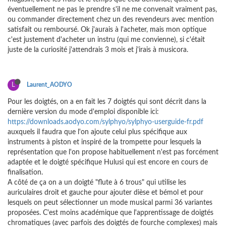
éventuellement ne pas le prendre s'il ne me convenait vraiment pas,
ou commander directement chez un des revendeurs avec mention
satisfait ou remboursé. Ok j'aurais à l'acheter, mais mon optique
c'est justement d'acheter un instru (qui me convienne), si c'était
juste de la curiosité j'attendrais 3 mois et j'irais à musicora.
L
Laurent_AODYO
Pour les doigtés, on a en fait les 7 doigtés qui sont décrit dans la
dernière version du mode d'emploi disponible ici:
https://downloads.aodyo.com/sylphyo/sylphyo-userguide-fr.pdf
auxquels il faudra que l'on ajoute celui plus spécifique aux
instruments à piston et inspiré de la trompette pour lesquels la
représentation que l'on propose habituellement n'est pas forcément
adaptée et le doigté spécifique Hulusi qui est encore en cours de
finalisation.
A côté de ça on a un doigté "flute à 6 trous" qui utilise les
auriculaires droit et gauche pour ajouter dièse et bémol et pour
lesquels on peut sélectionner un mode musical parmi 36 variantes
proposées. C'est moins académique que l'apprentissage de doigtés
chromatiques (avec parfois des doigtés de fourche complexes) mais