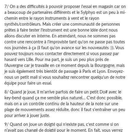
7/ On a des difficultés à pouvoir proposer l'essai en magasin car on
a beaucoup de partenaires différents et le Sylphyo est un peu à mi-
chemin entre le rayon instruments à vent et le rayon
synthés/contrôleurs. Mais créer une communauté de personnes
prêtes à faire tester l'instrument est une bonne idée dont nous
allons discuter en interne. En attendant, nous ne sommes pas
contre une rencontre à l'improviste tant qu'on ne passe pas toutes
nos journées à ça (il faut qu'on avance sur les nouveautés :)). Vous
pouvez toujours nous contacter directement si vous passez par
hasard vers Lille. Pour ma part, je suis un peu plus près de
l'Auvergne car je travaille en ce moment depuis la Bourgogne, mais
je suis également très bientôt de passage à Paris et Lyon. Envoyez-
nous un petit mail si vous souhaitez rencontrer quelqu'un de notre
équipe pour faire un essai.
8/ Quand je joue, il m'arrive parfois de faire un petit Do# avec le
key-bend quand ça me semble plus naturel… C'est donc possible,
mais on a un contrôle continu de la hauteur de la note sur une
plage de mouvements assez réduite, donc il faut s'entraîner un peu
pour arriver à jouer juste.
9/ Quand on joue un doigté qui n'existe pas, c'est comme si on
n'avait pas changé de doigté pour le moment. En fait, vous verrez