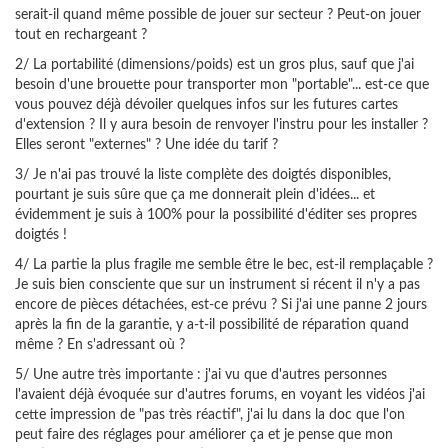
serait-il quand même possible de jouer sur secteur ? Peut-on jouer
tout en rechargeant ?
2/ La portabilité (dimensions/poids) est un gros plus, sauf que j'ai
besoin d'une brouette pour transporter mon "portable"... est-ce que
vous pouvez déjà dévoiler quelques infos sur les futures cartes
d'extension ? Il y aura besoin de renvoyer l'instru pour les installer ?
Elles seront "externes" ? Une idée du tarif ?
3/ Je n'ai pas trouvé la liste complète des doigtés disponibles,
pourtant je suis sûre que ça me donnerait plein d'idées... et
évidemment je suis à 100% pour la possibilité d'éditer ses propres
doigtés !
4/ La partie la plus fragile me semble être le bec, est-il remplaçable ?
Je suis bien consciente que sur un instrument si récent il n'y a pas
encore de pièces détachées, est-ce prévu ? Si j'ai une panne 2 jours
après la fin de la garantie, y a-t-il possibilité de réparation quand
même ? En s'adressant où ?
5/ Une autre très importante : j'ai vu que d'autres personnes
l'avaient déjà évoquée sur d'autres forums, en voyant les vidéos j'ai
cette impression de "pas très réactif", j'ai lu dans la doc que l'on
peut faire des réglages pour améliorer ça et je pense que mon