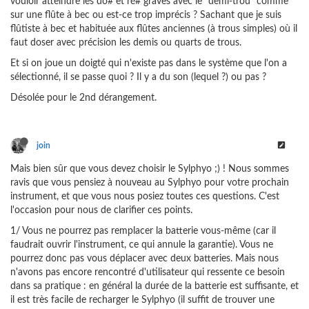
vouloir atteindre les do# et ré# graves avec le "demi-trou" comme
sur une flûte à bec ou est-ce trop imprécis ? Sachant que je suis
flûtiste à bec et habituée aux flûtes anciennes (à trous simples) où il
faut doser avec précision les demis ou quarts de trous.
Et si on joue un doigté qui n'existe pas dans le système que l'on a
sélectionné, il se passe quoi ? Il y a du son (lequel ?) ou pas ?
Désolée pour le 2nd dérangement.
join
Mais bien sûr que vous devez choisir le Sylphyo ;) ! Nous sommes
ravis que vous pensiez à nouveau au Sylphyo pour votre prochain
instrument, et que vous nous posiez toutes ces questions. C'est
l'occasion pour nous de clarifier ces points.
1/ Vous ne pourrez pas remplacer la batterie vous-même (car il
faudrait ouvrir l'instrument, ce qui annule la garantie). Vous ne
pourrez donc pas vous déplacer avec deux batteries. Mais nous
n'avons pas encore rencontré d'utilisateur qui ressente ce besoin
dans sa pratique : en général la durée de la batterie est suffisante, et
il est très facile de recharger le Sylphyo (il suffit de trouver une