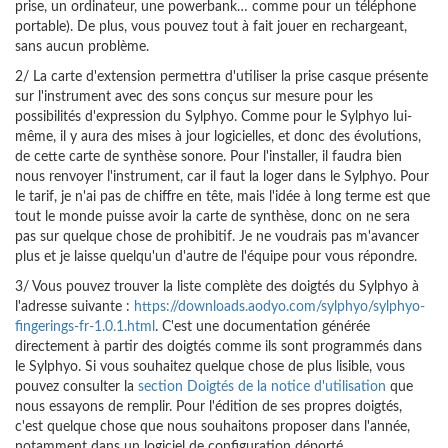
prise, un ordinateur, une powerbank… comme pour un téléphone
portable). De plus, vous pouvez tout à fait jouer en rechargeant,
sans aucun problème.
2/ La carte d'extension permettra d'utiliser la prise casque présente
sur l'instrument avec des sons conçus sur mesure pour les
possibilités d'expression du Sylphyo. Comme pour le Sylphyo lui-
même, il y aura des mises à jour logicielles, et donc des évolutions,
de cette carte de synthèse sonore. Pour l'installer, il faudra bien
nous renvoyer l'instrument, car il faut la loger dans le Sylphyo. Pour
le tarif, je n'ai pas de chiffre en tête, mais l'idée à long terme est que
tout le monde puisse avoir la carte de synthèse, donc on ne sera
pas sur quelque chose de prohibitif. Je ne voudrais pas m'avancer
plus et je laisse quelqu'un d'autre de l'équipe pour vous répondre.
3/ Vous pouvez trouver la liste complète des doigtés du Sylphyo à
l'adresse suivante :
https://downloads.aodyo.com/sylphyo/sylphyo-
fingerings-fr-1.0.1.html
. C'est une documentation générée
directement à partir des doigtés comme ils sont programmés dans
le Sylphyo. Si vous souhaitez quelque chose de plus lisible, vous
pouvez consulter la
section Doigtés de la notice d'utilisation
que
nous essayons de remplir. Pour l'édition de ses propres doigtés,
c'est quelque chose que nous souhaitons proposer dans l'année,
notamment dans un logiciel de configuration déporté.