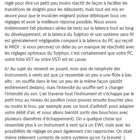
réglé pour être un petit peu moins réactif de façon à faciliter les
transitions de doigtés pour les débutants, mais tout est mis en
œuvre pour que le musicien exigeant puisse débloquer tous ces
réglages et avoir la meilleure réponse possible. Nous avons
évidemment fait plusieurs séries de tests sur la latence tout au long
du développement, et la latence du Sylphyo et son système sans-fil
est généralement négligeable comparé à la latence du PC qui reçoit
le MIDI : si vous percevez un délai ou un manque de réactivité avec
les réglages optimaux du Sylphyo, c'est certainement que votre PC,
votre hôte VST ou votre VSTi est en cause.
6/ Au sujet du ressenti en jouant, mon avis de néophyte des
instruments à vents est que ça ressemble un peu à une flûte à bec
alto : on souffle dans le bec un peu de la même façon (plutôt
entièrement dedans), mais l'intensité du souffle sert à changer
l'intensité du son. L'air traverse tout l'instrument et s'échappe par le
petit trou au niveau du pavillon (vous pouvez ensuite boucher plus
ou moins le trou, par exemple avec un bout d'adhésif, pour adapter
votre débit d'air, et nous allons bientôt sortir des bouchons avec
plusieurs diamètres d'échappement). On a quelque chose qui
ressemble plus à un instrument à vent qu'à un EWI, mais avec les
possibilités de réglage on peut également s'en rapprocher. On était
même tellement contents de notre système qu'on l'a breveté :).