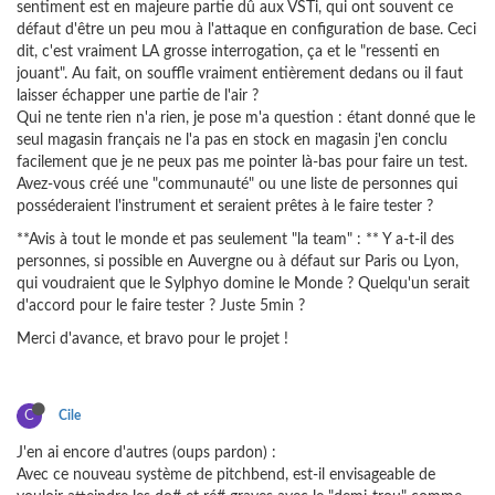
sentiment est en majeure partie dû aux VSTi, qui ont souvent ce
défaut d'être un peu mou à l'attaque en configuration de base. Ceci
dit, c'est vraiment LA grosse interrogation, ça et le "ressenti en
jouant". Au fait, on souffle vraiment entièrement dedans ou il faut
laisser échapper une partie de l'air ?
Qui ne tente rien n'a rien, je pose m'a question : étant donné que le
seul magasin français ne l'a pas en stock en magasin j'en conclu
facilement que je ne peux pas me pointer là-bas pour faire un test.
Avez-vous créé une "communauté" ou une liste de personnes qui
posséderaient l'instrument et seraient prêtes à le faire tester ?
**Avis à tout le monde et pas seulement "la team" : ** Y a-t-il des
personnes, si possible en Auvergne ou à défaut sur Paris ou Lyon,
qui voudraient que le Sylphyo domine le Monde ? Quelqu'un serait
d'accord pour le faire tester ? Juste 5min ?
Merci d'avance, et bravo pour le projet !
C
Cile
J'en ai encore d'autres (oups pardon) :
Avec ce nouveau système de pitchbend, est-il envisageable de