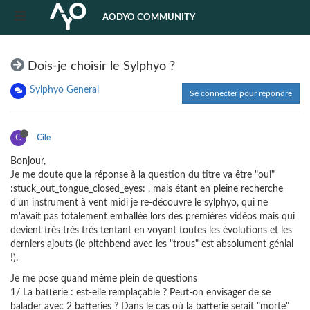
AODYO COMMUNITY
Dois-je choisir le Sylphyo ?
Sylphyo General
Se connecter pour répondre
C
Cile
Bonjour,
Je me doute que la réponse à la question du titre va être "oui"
:stuck_out_tongue_closed_eyes: , mais étant en pleine recherche
d'un instrument à vent midi je re-découvre le sylphyo, qui ne
m'avait pas totalement emballée lors des premières vidéos mais qui
devient très très très tentant en voyant toutes les évolutions et les
derniers ajouts (le pitchbend avec les "trous" est absolument génial
!).
Je me pose quand même plein de questions
1/ La batterie : est-elle remplaçable ? Peut-on envisager de se
balader avec 2 batteries ? Dans le cas où la batterie serait "morte"