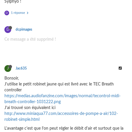
Sylphyo !
1 réponse
D
D
dcpimages
Ce message a été supprimé !
J
Jac635
Bonsoir,
J'utilise le petit robinet jaune qui est livré avec le TEC Breath
controller
https://medias.audiofanzine.com/images/normal/tecontrol-midi-
breath-controller-1031222.png
J'ai trouvé son équivalent ici
http://www.miniaqua77.com/accessoires-de-pompe-a-air/102-
robinet-simple.html
L'avantage c'est que l'on peut régler le débit d'air et surtout que la