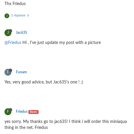
Thx Friedus
1 réponse
J
J
Jac635
@Friedus
Hi , I've just update my post with a picture
F
Funam
Yes, very good advice, but Jac635's one ! ;)
F
Friedus
Banni
yes sorry. My thanks go to jac635! I think i will order this miniaqua
thing in the net. Friedus