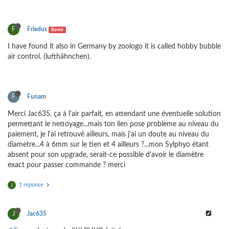
F
Friedus
Banni
I have found it also in Germany by zoologo it is called hobby bubble
air control. (lufthähnchen).
F
Funam
Merci Jac635, ça à l'air parfait, en attendant une éventuelle solution
permettant le nettoyage...mais ton lien pose problème au niveau du
paiement, je l'ai retrouvé ailleurs, mais j'ai un doute au niveau du
diametre...4 à 6mm sur le tien et 4 ailleurs ?...mon Sylphyo étant
absent pour son upgrade, serait-ce possible d'avoir le diamètre
exact pour passer commande ? merci
1 réponse
J
J
Jac635