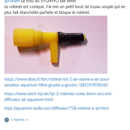
@Funam
Le trou du SYLPHYO fait 6mm
Le robinet est conique. J'ai mis un petit bout de tuyau souple qui en
plus fait étanchéité parfaite et bloque le robinet.
https://www.ebay.fr/itm/robinet-lot-2-air-vanne-a-air-pour-
aerateur-aquarium-filtre-goutte-a-goutte-/281193958560
https://www.teich-tip.de/hjs-2-robinets-voies-6mm-raccord-
diffuseur-air-aquarium.html
http://aquarium-bulle.com/diffuseur/758-robinet-a-air.html
1 réponse
F