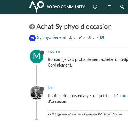
AODYO COMMUNITY
Achat Sylphyo d'occasion
Sylphyo General
2
2
943
modraw
M
Bonjour, je vais probablement acheter un Syl
Cordialement.
join
Il suffira de nous envoyer un petit mail à
con
d'occasion.
R&D Engineer at Aodyo / Ingénieur R&D chez Aodyo