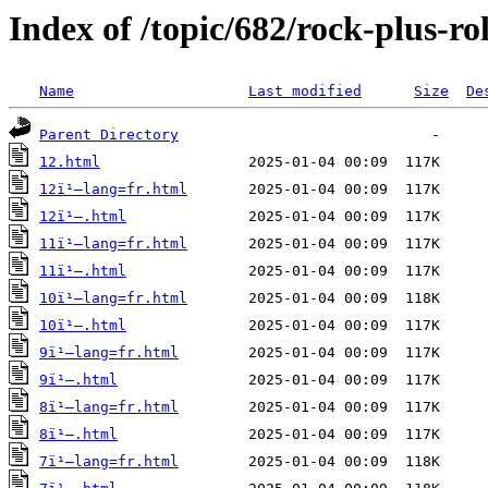
Index of /topic/682/rock-plus-ro
Name
Last modified
Size
De
Parent Directory
12.html
12ï¹–lang=fr.html
12ï¹–.html
11ï¹–lang=fr.html
11ï¹–.html
10ï¹–lang=fr.html
10ï¹–.html
9ï¹–lang=fr.html
9ï¹–.html
8ï¹–lang=fr.html
8ï¹–.html
7ï¹–lang=fr.html