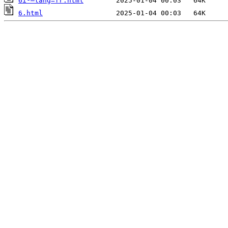
6ï¹–lang=fr.html
6.html