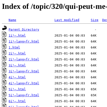
Index of /topic/320/qui-peut-me
Name
Last modified
Size
De
Parent Directory
1ï¹–.html
1ï¹–lang=fr.html
1.html
2ï¹–.html
2ï¹–lang=fr.html
3ï¹–.html
3ï¹–lang=fr.html
4ï¹–.html
4ï¹–lang=fr.html
5ï¹–.html
5ï¹–lang=fr.html
6ï¹–.html