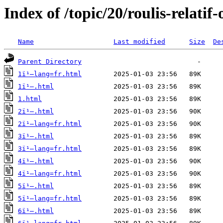
Index of /topic/20/roulis-relatif
Name
Last modified
Size
De
Parent Directory
1ï¹–lang=fr.html
1ï¹–.html
1.html
2ï¹–.html
2ï¹–lang=fr.html
3ï¹–.html
3ï¹–lang=fr.html
4ï¹–.html
4ï¹–lang=fr.html
5ï¹–.html
5ï¹–lang=fr.html
6ï¹–.html