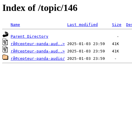
Index of /topic/146
Name
Last modified
Size
De
Parent Directory
rÃ©cepteur-panda-aud..>
rÃ©cepteur-panda-aud..>
rÃ©cepteur-panda-audio/