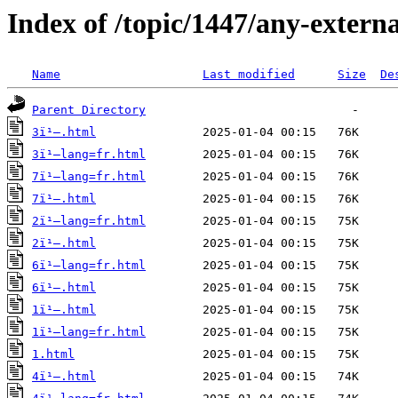
Index of /topic/1447/any-extern
Name
Last modified
Size
De
Parent Directory
3ï¹–.html
3ï¹–lang=fr.html
7ï¹–lang=fr.html
7ï¹–.html
2ï¹–lang=fr.html
2ï¹–.html
6ï¹–lang=fr.html
6ï¹–.html
1ï¹–.html
1ï¹–lang=fr.html
1.html
4ï¹–.html