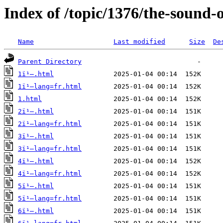
Index of /topic/1376/the-sound-o
Name
Last modified
Size
De
Parent Directory
1ï¹–.html
1ï¹–lang=fr.html
1.html
2ï¹–.html
2ï¹–lang=fr.html
3ï¹–.html
3ï¹–lang=fr.html
4ï¹–.html
4ï¹–lang=fr.html
5ï¹–.html
5ï¹–lang=fr.html
6ï¹–.html