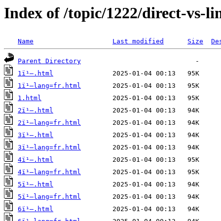
Index of /topic/1222/direct-vs-li
Name
Last modified
Size
De
Parent Directory
1ï¹–.html
1ï¹–lang=fr.html
1.html
2ï¹–.html
2ï¹–lang=fr.html
3ï¹–.html
3ï¹–lang=fr.html
4ï¹–.html
4ï¹–lang=fr.html
5ï¹–.html
5ï¹–lang=fr.html
6ï¹–.html